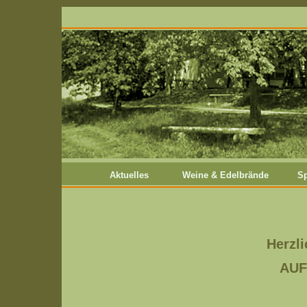
Aktuelles
Weine & Edelbrände
Sp
Herzl
AUF