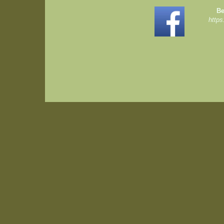
Be
https